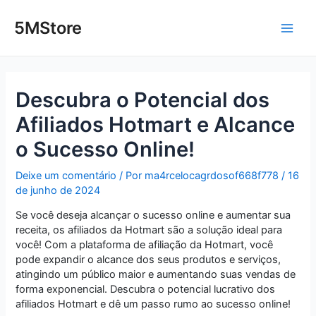
Ir
Post
Main
para
navigation
5MStore
o
Men
conteúdo
Descubra o Potencial dos
Afiliados Hotmart e Alcance
o Sucesso Online!
Deixe um comentário
/ Por
ma4rcelocagrdosof668f778
/
16
de junho de 2024
Se você deseja alcançar o sucesso online e aumentar sua
receita, os afiliados da Hotmart são a solução ideal para
você! Com a plataforma de afiliação da Hotmart, você
pode expandir o alcance dos seus produtos e serviços,
atingindo um público maior e aumentando suas vendas de
forma exponencial. Descubra o potencial lucrativo dos
afiliados Hotmart e dê um passo rumo ao sucesso online!