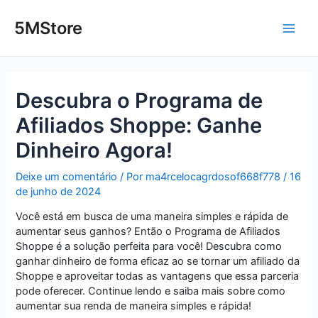
Ir
Post
Main
para
navigation
5MStore
o
Men
conteúdo
Descubra o Programa de
Afiliados Shoppe: Ganhe
Dinheiro Agora!
Deixe um comentário
/ Por
ma4rcelocagrdosof668f778
/
16
de junho de 2024
Você está em busca de uma maneira simples e rápida de
aumentar seus ganhos? Então o Programa de Afiliados
Shoppe é a solução perfeita para você! Descubra como
ganhar dinheiro de forma eficaz ao se tornar um afiliado da
Shoppe e aproveitar todas as vantagens que essa parceria
pode oferecer. Continue lendo e saiba mais sobre como
aumentar sua renda de maneira simples e rápida!