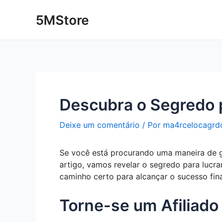
Ir
Post
5MStore
para
navigation
o
conteúdo
Descubra o Segredo p
Deixe um comentário
/ Por
ma4rcelocagrd
Se você está procurando uma maneira de ga
artigo, vamos revelar o segredo para lucra
caminho certo para alcançar o sucesso fina
Torne-se um Afiliado