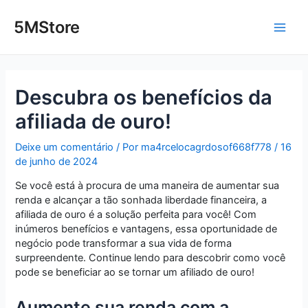
Ir
Post
Main
para
navigation
5MStore
o
Men
conteúdo
Descubra os benefícios da
afiliada de ouro!
Deixe um comentário
/ Por
ma4rcelocagrdosof668f778
/
16
de junho de 2024
Se você está à procura de uma maneira de aumentar sua
renda e alcançar a tão sonhada liberdade financeira, a
afiliada de ouro é a solução perfeita para você! Com
inúmeros benefícios e vantagens, essa oportunidade de
negócio pode transformar a sua vida de forma
surpreendente. Continue lendo para descobrir como você
pode se beneficiar ao se tornar um afiliado de ouro!
Aumente sua renda com a