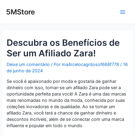
Ir
Post
Main
para
navigation
5MStore
o
Men
conteúdo
Descubra os Benefícios de
Ser um Afiliado Zara!
Deixe um comentário
/ Por
ma4rcelocagrdosof668f778
/
16
de junho de 2024
Se você é apaixonado por moda e gostaria de ganhar
dinheiro com isso, tornar-se um afiliado Zara pode ser a
oportunidade perfeita para você! A Zara é uma das marcas
mais renomadas no mundo da moda, conhecida por suas
coleções inovadoras e de qualidade. Ao se tornar um
afiliado Zara, você terá a chance de ganhar dinheiro e
descontos incríveis, além de se conectar com uma marca
influente e popular em todo o mundo.