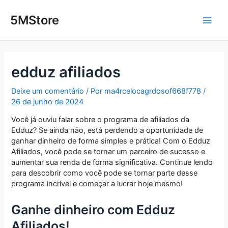
Ir
Post
Main
para
navigation
5MStore
o
Men
conteúdo
edduz afiliados
Deixe um comentário
/ Por
ma4rcelocagrdosof668f778
/
26 de junho de 2024
Você já ouviu falar sobre o programa de afiliados da
Edduz? Se ainda não, está perdendo a oportunidade de
ganhar dinheiro de forma simples e prática! Com o Edduz
Afiliados, você pode se tornar um parceiro de sucesso e
aumentar sua renda de forma significativa. Continue lendo
para descobrir como você pode se tornar parte desse
programa incrível e começar a lucrar hoje mesmo!
Ganhe dinheiro com Edduz
Afiliados!