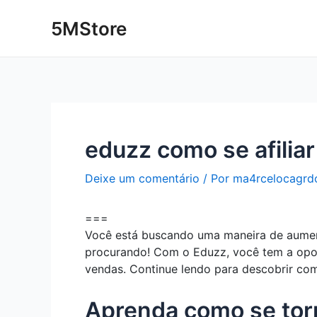
Ir
Post
5MStore
para
navigation
o
conteúdo
eduzz como se afiliar
Deixe um comentário
/ Por
ma4rcelocagrd
===
Você está buscando uma maneira de aumenta
procurando! Com o Eduzz, você tem a opor
vendas. Continue lendo para descobrir com
Aprenda como se torn