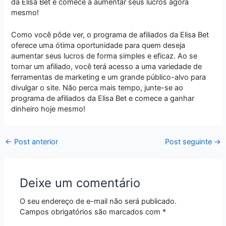
da Elisa Bet e comece a aumentar seus lucros agora
mesmo!
Como você pôde ver, o programa de afiliados da Elisa Bet
oferece uma ótima oportunidade para quem deseja
aumentar seus lucros de forma simples e eficaz. Ao se
tornar um afiliado, você terá acesso a uma variedade de
ferramentas de marketing e um grande público-alvo para
divulgar o site. Não perca mais tempo, junte-se ao
programa de afiliados da Elisa Bet e comece a ganhar
dinheiro hoje mesmo!
←
Post anterior
Post seguinte
→
Deixe um comentário
O seu endereço de e-mail não será publicado.
Campos obrigatórios são marcados com
*