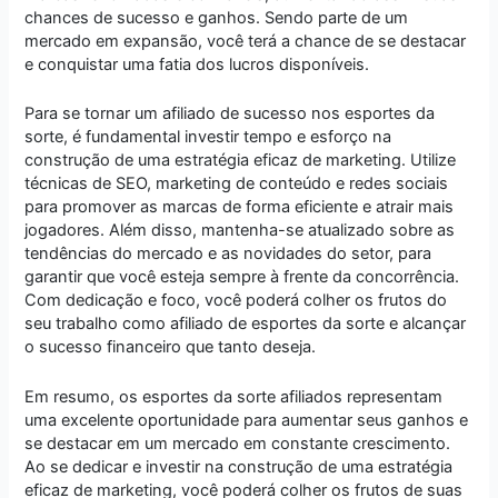
chances de sucesso e ganhos. Sendo parte de um
mercado em expansão, você terá a chance de se destacar
e conquistar uma fatia dos lucros disponíveis.
Para se tornar um afiliado de sucesso nos esportes da
sorte, é fundamental investir tempo e esforço na
construção de uma estratégia eficaz de marketing. Utilize
técnicas de SEO, marketing de conteúdo e redes sociais
para promover as marcas de forma eficiente e atrair mais
jogadores. Além disso, mantenha-se atualizado sobre as
tendências do mercado e as novidades do setor, para
garantir que você esteja sempre à frente da concorrência.
Com dedicação e foco, você poderá colher os frutos do
seu trabalho como afiliado de esportes da sorte e alcançar
o sucesso financeiro que tanto deseja.
Em resumo, os esportes da sorte afiliados representam
uma excelente oportunidade para aumentar seus ganhos e
se destacar em um mercado em constante crescimento.
Ao se dedicar e investir na construção de uma estratégia
eficaz de marketing, você poderá colher os frutos de suas