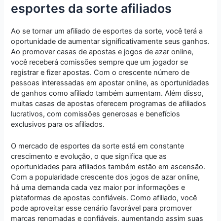
esportes da sorte afiliados
Ao se tornar um afiliado de esportes da sorte, você terá a
oportunidade de aumentar significativamente seus ganhos.
Ao promover casas de apostas e jogos de azar online,
você receberá comissões sempre que um jogador se
registrar e fizer apostas. Com o crescente número de
pessoas interessadas em apostar online, as oportunidades
de ganhos como afiliado também aumentam. Além disso,
muitas casas de apostas oferecem programas de afiliados
lucrativos, com comissões generosas e benefícios
exclusivos para os afiliados.
O mercado de esportes da sorte está em constante
crescimento e evolução, o que significa que as
oportunidades para afiliados também estão em ascensão.
Com a popularidade crescente dos jogos de azar online,
há uma demanda cada vez maior por informações e
plataformas de apostas confiáveis. Como afiliado, você
pode aproveitar esse cenário favorável para promover
marcas renomadas e confiáveis, aumentando assim suas