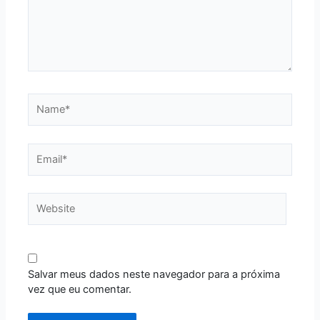
Name*
Email*
Website
Salvar meus dados neste navegador para a próxima
vez que eu comentar.