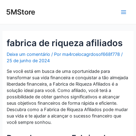
Ir
Post
Main
para
navigation
5MStore
o
Men
conteúdo
fabrica de riqueza afiliados
Deixe um comentário
/ Por
ma4rcelocagrdosof668f778
/
25 de junho de 2024
Se você está em busca de uma oportunidade para
transformar sua vida financeira e conquistar a tão almejada
liberdade financeira, a Fabrica de Riqueza Afiliados é a
solução ideal para você. Como afiliado, você terá a
possibilidade de obter ganhos significativos e alcançar
seus objetivos financeiros de forma rápida e eficiente.
Descubra como a Fabrica de Riqueza Afiliados pode mudar
sua vida e te ajudar a alcançar o sucesso financeiro que
você sempre sonhou.