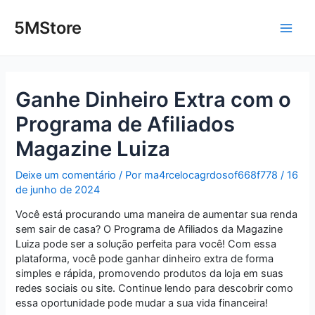
Ir
Post
Main
para
navigation
5MStore
o
Men
conteúdo
Ganhe Dinheiro Extra com o
Programa de Afiliados
Magazine Luiza
Deixe um comentário
/ Por
ma4rcelocagrdosof668f778
/
16
de junho de 2024
Você está procurando uma maneira de aumentar sua renda
sem sair de casa? O Programa de Afiliados da Magazine
Luiza pode ser a solução perfeita para você! Com essa
plataforma, você pode ganhar dinheiro extra de forma
simples e rápida, promovendo produtos da loja em suas
redes sociais ou site. Continue lendo para descobrir como
essa oportunidade pode mudar a sua vida financeira!