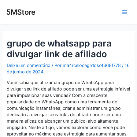
Ir
Post
Main
para
navigation
5MStore
o
Men
conteúdo
grupo de whatsapp para
divulgar link de afiliado
Deixe um comentário
/ Por
ma4rcelocagrdosof668f778
/
16
de junho de 2024
Você sabia que utilizar um grupo de WhatsApp para
divulgar seu link de afiliado pode ser uma estratégia infalível
para impulsionar suas vendas? Com a crescente
popularidade do WhatsApp como uma ferramenta de
comunicação instantânea, criar e administrar um grupo
dedicado a divulgar seus links de afiliado pode ser uma
maneira eficaz de alcançar um público-alvo altamente
engajado. Neste artigo, vamos explorar como você pode
aproveitar ao máximo essa estratégia para aumentar suas