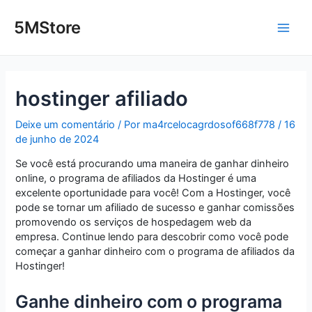
Ir
Post
Main
para
navigation
5MStore
o
Men
conteúdo
hostinger afiliado
Deixe um comentário
/ Por
ma4rcelocagrdosof668f778
/
16
de junho de 2024
Se você está procurando uma maneira de ganhar dinheiro
online, o programa de afiliados da Hostinger é uma
excelente oportunidade para você! Com a Hostinger, você
pode se tornar um afiliado de sucesso e ganhar comissões
promovendo os serviços de hospedagem web da
empresa. Continue lendo para descobrir como você pode
começar a ganhar dinheiro com o programa de afiliados da
Hostinger!
Ganhe dinheiro com o programa