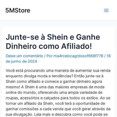
Ir
Post
Main
para
navigation
5MStore
o
Men
conteúdo
Junte-se à Shein e Ganhe
Dinheiro como Afiliado!
Deixe um comentário
/ Por
ma4rcelocagrdosof668f778
/
16
de junho de 2024
Você está procurando uma maneira de aumentar sua renda
enquanto divulga moda e tendências? Então junte-se à
Shein como afiliado e comece a ganhar dinheiro agora
mesmo! A Shein é uma das maiores empresas de moda
online do mundo, oferecendo uma ampla variedade de
roupas, acessórios e calçados para todos os estilos. Ao se
tornar um afiliado da Shein, você terá a oportunidade de
ganhar comissões a cada venda que você gerar através da
sua divulgação. Leia mais e descubra como você pode se