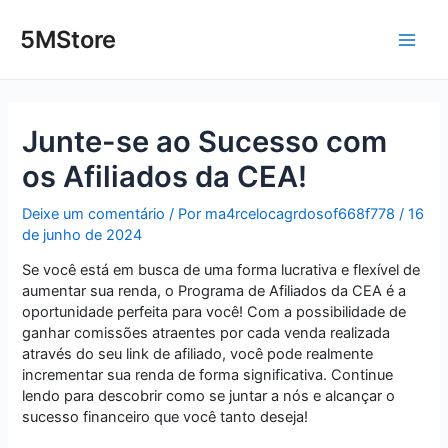
Ir
Post
Main
para
navigation
5MStore
o
Men
conteúdo
Junte-se ao Sucesso com
os Afiliados da CEA!
Deixe um comentário
/ Por
ma4rcelocagrdosof668f778
/
16
de junho de 2024
Se você está em busca de uma forma lucrativa e flexível de
aumentar sua renda, o Programa de Afiliados da CEA é a
oportunidade perfeita para você! Com a possibilidade de
ganhar comissões atraentes por cada venda realizada
através do seu link de afiliado, você pode realmente
incrementar sua renda de forma significativa. Continue
lendo para descobrir como se juntar a nós e alcançar o
sucesso financeiro que você tanto deseja!