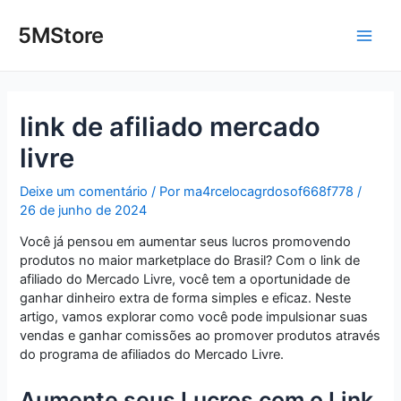
Ir
Post
Main
para
navigation
5MStore
o
Men
conteúdo
link de afiliado mercado
livre
Deixe um comentário
/ Por
ma4rcelocagrdosof668f778
/
26 de junho de 2024
Você já pensou em aumentar seus lucros promovendo
produtos no maior marketplace do Brasil? Com o link de
afiliado do Mercado Livre, você tem a oportunidade de
ganhar dinheiro extra de forma simples e eficaz. Neste
artigo, vamos explorar como você pode impulsionar suas
vendas e ganhar comissões ao promover produtos através
do programa de afiliados do Mercado Livre.
Aumente seus Lucros com o Link