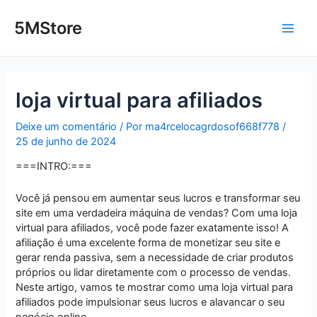
Ir
Post
Main
para
navigation
5MStore
o
Men
conteúdo
loja virtual para afiliados
Deixe um comentário
/ Por
ma4rcelocagrdosof668f778
/
25 de junho de 2024
===INTRO:===
Você já pensou em aumentar seus lucros e transformar seu
site em uma verdadeira máquina de vendas? Com uma loja
virtual para afiliados, você pode fazer exatamente isso! A
afiliação é uma excelente forma de monetizar seu site e
gerar renda passiva, sem a necessidade de criar produtos
próprios ou lidar diretamente com o processo de vendas.
Neste artigo, vamos te mostrar como uma loja virtual para
afiliados pode impulsionar seus lucros e alavancar o seu
negócio online.