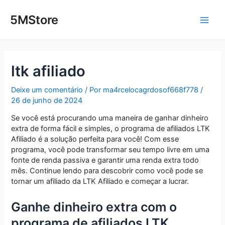
Ir
Post
Main
para
navigation
5MStore
o
Men
conteúdo
ltk afiliado
Deixe um comentário
/ Por
ma4rcelocagrdosof668f778
/
26 de junho de 2024
Se você está procurando uma maneira de ganhar dinheiro
extra de forma fácil e simples, o programa de afiliados LTK
Afiliado é a solução perfeita para você! Com esse
programa, você pode transformar seu tempo livre em uma
fonte de renda passiva e garantir uma renda extra todo
mês. Continue lendo para descobrir como você pode se
tornar um afiliado da LTK Afiliado e começar a lucrar.
Ganhe dinheiro extra com o
programa de afiliados LTK