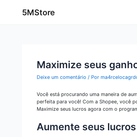
Ir
Post
5MStore
para
navigation
o
conteúdo
Maximize seus ganho
Deixe um comentário
/ Por
ma4rcelocagrd
Você está procurando uma maneira de aume
perfeita para você! Com a Shopee, você po
Maximize seus lucros agora com o program
Aumente seus lucros 