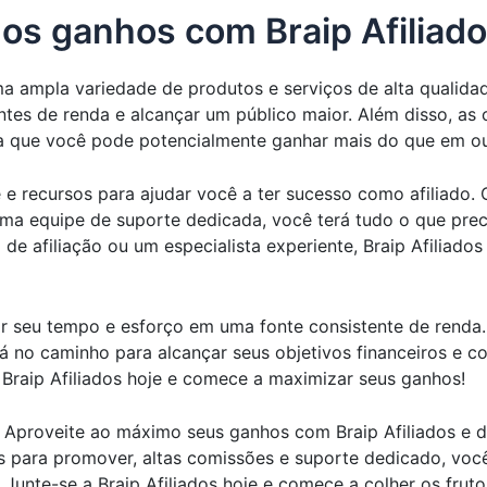
os ganhos com Braip Afiliado
ma ampla variedade de produtos e serviços de alta qualidad
ontes de renda e alcançar um público maior. Além disso, as
ca que você pode potencialmente ganhar mais do que em ou
e e recursos para ajudar você a ter sucesso como afiliado.
uma equipe de suporte dedicada, você terá tudo o que pre
e afiliação ou um especialista experiente, Braip Afiliados
ar seu tempo e esforço em uma fonte consistente de renda
 no caminho para alcançar seus objetivos financeiros e co
 Braip Afiliados hoje e comece a maximizar seus ganhos!
 Aproveite ao máximo seus ganhos com Braip Afiliados e d
 para promover, altas comissões e suporte dedicado, você
 Junte-se a Braip Afiliados hoje e comece a colher os frut