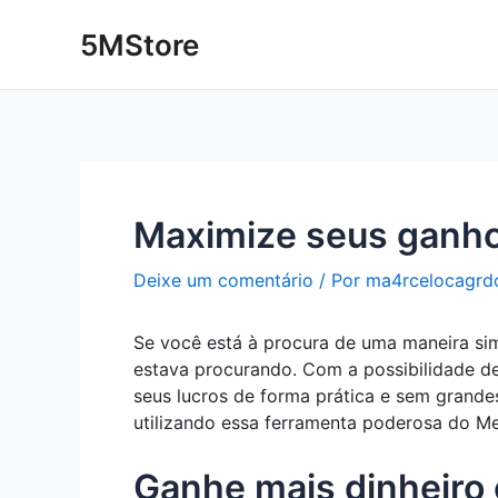
Ir
Post
5MStore
para
navigation
o
conteúdo
Maximize seus ganhos
Deixe um comentário
/ Por
ma4rcelocagrd
Se você está à procura de uma maneira sim
estava procurando. Com a possibilidade de
seus lucros de forma prática e sem grand
utilizando essa ferramenta poderosa do Me
Ganhe mais dinheiro c