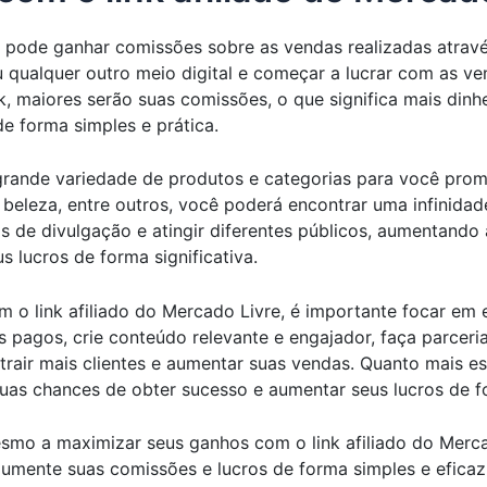
ê pode ganhar comissões sobre as vendas realizadas através
 ou qualquer outro meio digital e começar a lucrar com as 
k, maiores serão suas comissões, o que significa mais dinh
e forma simples e prática.
rande variedade de produtos e categorias para você promov
, beleza, entre outros, você poderá encontrar uma infinid
ias de divulgação e atingir diferentes públicos, aumentando
 lucros de forma significativa.
o link afiliado do Mercado Livre, é importante focar em es
s pagos, crie conteúdo relevante e engajador, faça parceria
atrair mais clientes e aumentar suas vendas. Quanto mais 
uas chances de obter sucesso e aumentar seus lucros de f
o a maximizar seus ganhos com o link afiliado do Mercad
aumente suas comissões e lucros de forma simples e efica