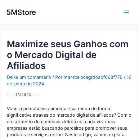
Ir
Post
Main
para
navigation
5MStore
o
Men
conteúdo
Maximize seus Ganhos com
o Mercado Digital de
Afiliados
Deixe um comentário
/ Por
ma4rcelocagrdosof668f778
/
16
de junho de 2024
===INTRO:===
Você já pensou em aumentar sua renda de forma
significativa através do mercado digital de afiliados? Com o
crescimento do comércio eletrônico, cada vez mais
empresas estão buscando parceiros para promover seus
produtos e serviços online. Neste artigo, vamos explorar