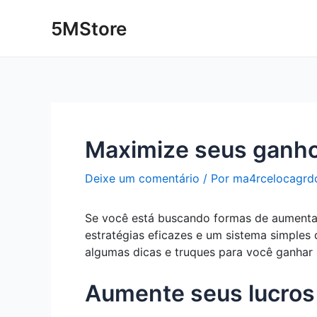
Ir
Post
5MStore
para
navigation
o
conteúdo
Maximize seus ganhos
Deixe um comentário
/ Por
ma4rcelocagrd
Se você está buscando formas de aumentar 
estratégias eficazes e um sistema simples 
algumas dicas e truques para você ganhar
Aumente seus lucros 