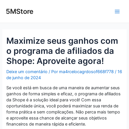
Ir
Post
Main
para
navigation
5MStore
o
Men
conteúdo
Maximize seus ganhos com
o programa de afiliados da
Shope: Aproveite agora!
Deixe um comentário
/ Por
ma4rcelocagrdosof668f778
/
16
de junho de 2024
Se você está em busca de uma maneira de aumentar seus
ganhos de forma simples e eficaz, o programa de afiliados
da Shope é a solução ideal para você! Com essa
oportunidade única, você poderá maximizar sua renda de
forma prática e sem complicações. Não perca mais tempo
e aproveite essa chance de alcançar seus objetivos
financeiros de maneira rápida e eficiente.