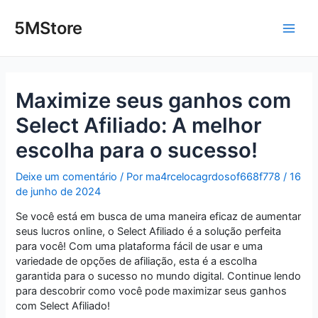
Ir
Post
Main
para
navigation
5MStore
o
Men
conteúdo
Maximize seus ganhos com
Select Afiliado: A melhor
escolha para o sucesso!
Deixe um comentário
/ Por
ma4rcelocagrdosof668f778
/
16
de junho de 2024
Se você está em busca de uma maneira eficaz de aumentar
seus lucros online, o Select Afiliado é a solução perfeita
para você! Com uma plataforma fácil de usar e uma
variedade de opções de afiliação, esta é a escolha
garantida para o sucesso no mundo digital. Continue lendo
para descobrir como você pode maximizar seus ganhos
com Select Afiliado!