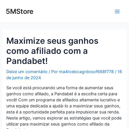
Ir
Post
Main
para
navigation
5MStore
o
Men
conteúdo
Maximize seus ganhos
como afiliado com a
Pandabet!
Deixe um comentário
/ Por
ma4rcelocagrdosof668f778
/
16
de junho de 2024
Se você está procurando uma forma de aumentar seus
ganhos como afiliado, a Pandabet é a escolha certa para
você! Com um programa de afiliados altamente lucrativo e
uma equipe dedicada a ajudá-lo a maximizar seus ganhos,
esta é a oportunidade perfeita para impulsionar sua renda.
Neste artigo, vamos explorar as estratégias que você pode
utilizar para maximizar seus ganhos como afiliado da