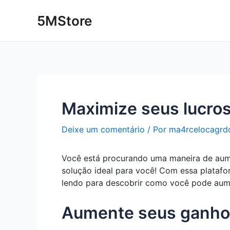
Ir
Post
5MStore
para
navigation
o
conteúdo
Maximize seus lucro
Deixe um comentário
/ Por
ma4rcelocagrd
Você está procurando uma maneira de aume
solução ideal para você! Com essa platafo
lendo para descobrir como você pode aum
Aumente seus ganhos