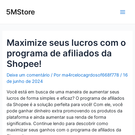
Ir
Post
Main
para
navigation
5MStore
o
Men
conteúdo
Maximize seus lucros com o
programa de afiliados da
Shopee!
Deixe um comentário
/ Por
ma4rcelocagrdosof668f778
/
16
de junho de 2024
Você está em busca de uma maneira de aumentar seus
lucros de forma simples e eficaz? O programa de afiliados
da Shopee é a solução perfeita para você! Com ele, você
pode ganhar dinheiro extra promovendo os produtos da
plataforma e ainda aumentar sua renda de forma
significativa. Continue lendo para descobrir como
maximizar seus ganhos com o programa de afiliados da