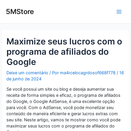
Ir
Post
Main
para
navigation
5MStore
o
Men
conteúdo
Maximize seus lucros com o
programa de afiliados do
Google
Deixe um comentário
/ Por
ma4rcelocagrdosof668f778
/
16
de junho de 2024
Se você possui um site ou blog e deseja aumentar sua
receita de forma simples e eficaz, o programa de afiliados
do Google, o Google AdSense, é uma excelente opção
para você. Com o AdSense, você pode monetizar seu
conteúdo de maneira eficiente e gerar lucros extras com
seu site. Neste artigo, vamos te mostrar como você pode
maximizar seus lucros com o programa de afiliados do