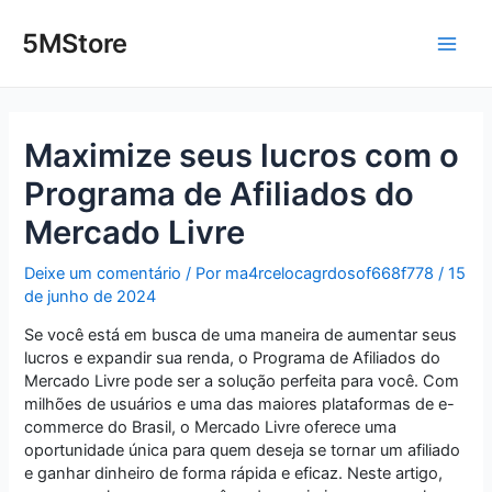
Ir
Post
Main
para
navigation
5MStore
o
Men
conteúdo
Maximize seus lucros com o
Programa de Afiliados do
Mercado Livre
Deixe um comentário
/ Por
ma4rcelocagrdosof668f778
/
15
de junho de 2024
Se você está em busca de uma maneira de aumentar seus
lucros e expandir sua renda, o Programa de Afiliados do
Mercado Livre pode ser a solução perfeita para você. Com
milhões de usuários e uma das maiores plataformas de e-
commerce do Brasil, o Mercado Livre oferece uma
oportunidade única para quem deseja se tornar um afiliado
e ganhar dinheiro de forma rápida e eficaz. Neste artigo,