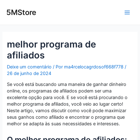
Ir
Post
Main
para
navigation
5MStore
o
Men
conteúdo
melhor programa de
afiliados
Deixe um comentário
/ Por
ma4rcelocagrdosof668f778
/
26 de junho de 2024
Se você está buscando uma maneira de ganhar dinheiro
online, os programas de afiliados podem ser uma
excelente opção para você. E se você está procurando o
melhor programa de afiliados, você veio ao lugar certo!
Neste artigo, vamos discutir como você pode maximizar
seus ganhos como afiliado e encontrar o programa que
melhor se adapta às suas necessidades e interesses.
O melhor programa de afiliados: