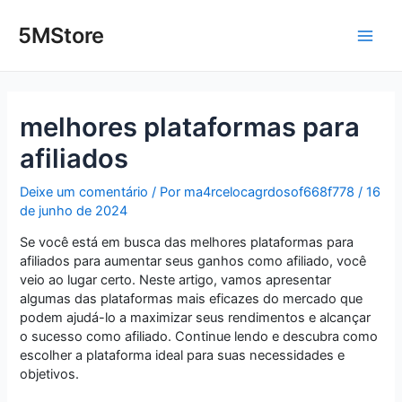
Ir
Post
Main
para
navigation
5MStore
o
Men
conteúdo
melhores plataformas para
afiliados
Deixe um comentário
/ Por
ma4rcelocagrdosof668f778
/
16
de junho de 2024
Se você está em busca das melhores plataformas para
afiliados para aumentar seus ganhos como afiliado, você
veio ao lugar certo. Neste artigo, vamos apresentar
algumas das plataformas mais eficazes do mercado que
podem ajudá-lo a maximizar seus rendimentos e alcançar
o sucesso como afiliado. Continue lendo e descubra como
escolher a plataforma ideal para suas necessidades e
objetivos.