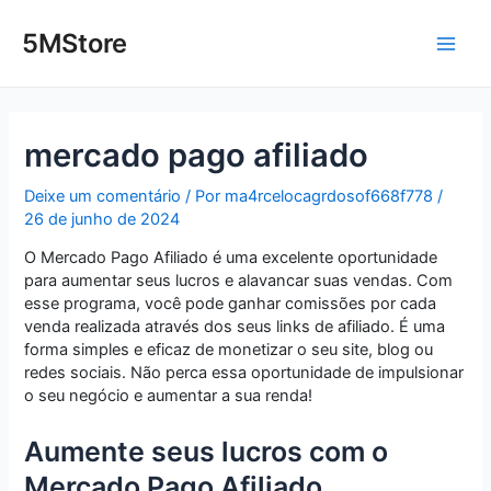
Ir
Post
Main
para
navigation
5MStore
o
Men
conteúdo
mercado pago afiliado
Deixe um comentário
/ Por
ma4rcelocagrdosof668f778
/
26 de junho de 2024
O Mercado Pago Afiliado é uma excelente oportunidade
para aumentar seus lucros e alavancar suas vendas. Com
esse programa, você pode ganhar comissões por cada
venda realizada através dos seus links de afiliado. É uma
forma simples e eficaz de monetizar o seu site, blog ou
redes sociais. Não perca essa oportunidade de impulsionar
o seu negócio e aumentar a sua renda!
Aumente seus lucros com o
Mercado Pago Afiliado