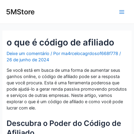
Ir
Post
Main
para
navigation
5MStore
o
Men
conteúdo
o que é código de afiliado
Deixe um comentário
/ Por
ma4rcelocagrdosof668f778
/
26 de junho de 2024
Se você está em busca de uma forma de aumentar seus
ganhos online, o código de afiliado pode ser a resposta
que você procura. Esta é uma ferramenta poderosa que
pode ajudá-lo a gerar renda passiva promovendo produtos
e serviços de outras empresas. Neste artigo, vamos
explorar o que é um código de afiliado e como você pode
lucrar com ele.
Descubra o Poder do Código de
Afiliado