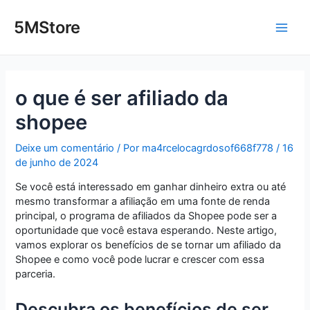
Ir
Post
Main
para
navigation
5MStore
o
Men
conteúdo
o que é ser afiliado da
shopee
Deixe um comentário
/ Por
ma4rcelocagrdosof668f778
/
16
de junho de 2024
Se você está interessado em ganhar dinheiro extra ou até
mesmo transformar a afiliação em uma fonte de renda
principal, o programa de afiliados da Shopee pode ser a
oportunidade que você estava esperando. Neste artigo,
vamos explorar os benefícios de se tornar um afiliado da
Shopee e como você pode lucrar e crescer com essa
parceria.
Descubra os benefícios de ser