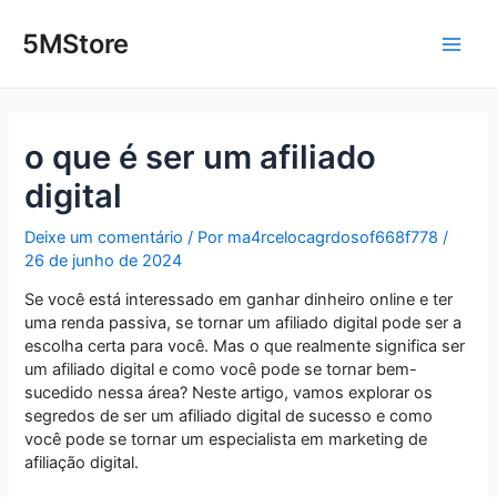
Ir
Post
Main
para
navigation
5MStore
o
Men
conteúdo
o que é ser um afiliado
digital
Deixe um comentário
/ Por
ma4rcelocagrdosof668f778
/
26 de junho de 2024
Se você está interessado em ganhar dinheiro online e ter
uma renda passiva, se tornar um afiliado digital pode ser a
escolha certa para você. Mas o que realmente significa ser
um afiliado digital e como você pode se tornar bem-
sucedido nessa área? Neste artigo, vamos explorar os
segredos de ser um afiliado digital de sucesso e como
você pode se tornar um especialista em marketing de
afiliação digital.