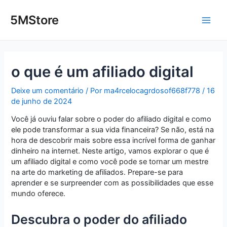
Ir
Post
Main
para
navigation
5MStore
o
Men
conteúdo
o que é um afiliado digital
Deixe um comentário
/ Por
ma4rcelocagrdosof668f778
/
16
de junho de 2024
Você já ouviu falar sobre o poder do afiliado digital e como
ele pode transformar a sua vida financeira? Se não, está na
hora de descobrir mais sobre essa incrível forma de ganhar
dinheiro na internet. Neste artigo, vamos explorar o que é
um afiliado digital e como você pode se tornar um mestre
na arte do marketing de afiliados. Prepare-se para
aprender e se surpreender com as possibilidades que esse
mundo oferece.
Descubra o poder do afiliado