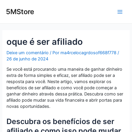
Ir
Post
Main
para
navigation
5MStore
o
Men
conteúdo
oque é ser afiliado
Deixe um comentário
/ Por
ma4rcelocagrdosof668f778
/
26 de junho de 2024
Se você está procurando uma maneira de ganhar dinheiro
extra de forma simples e eficaz, ser afiliado pode ser a
resposta para você. Neste artigo, vamos explorar os
benefícios de ser afiliado e como você pode começar a
ganhar dinheiro através dessa prática. Descubra como ser
afiliado pode mudar sua vida financeira e abrir portas para
novas oportunidades.
Descubra os benefícios de ser
afiliado e como isso pode mudar