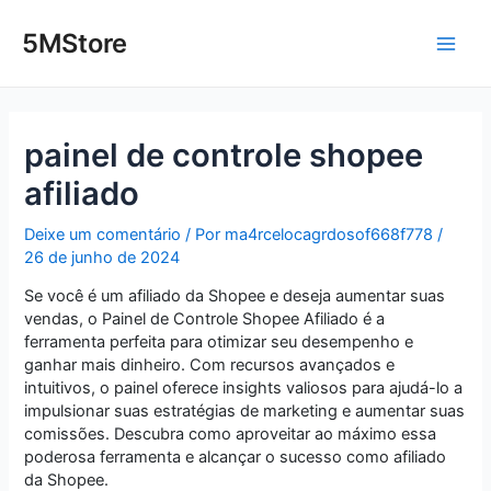
Ir
Post
Main
para
navigation
5MStore
o
Men
conteúdo
painel de controle shopee
afiliado
Deixe um comentário
/ Por
ma4rcelocagrdosof668f778
/
26 de junho de 2024
Se você é um afiliado da Shopee e deseja aumentar suas
vendas, o Painel de Controle Shopee Afiliado é a
ferramenta perfeita para otimizar seu desempenho e
ganhar mais dinheiro. Com recursos avançados e
intuitivos, o painel oferece insights valiosos para ajudá-lo a
impulsionar suas estratégias de marketing e aumentar suas
comissões. Descubra como aproveitar ao máximo essa
poderosa ferramenta e alcançar o sucesso como afiliado
da Shopee.