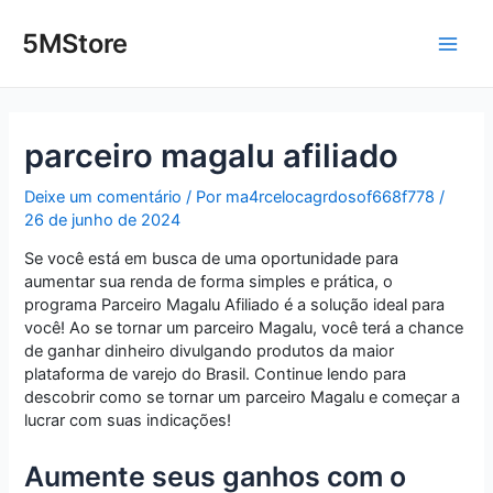
Ir
Post
Main
para
navigation
5MStore
o
Men
conteúdo
parceiro magalu afiliado
Deixe um comentário
/ Por
ma4rcelocagrdosof668f778
/
26 de junho de 2024
Se você está em busca de uma oportunidade para
aumentar sua renda de forma simples e prática, o
programa Parceiro Magalu Afiliado é a solução ideal para
você! Ao se tornar um parceiro Magalu, você terá a chance
de ganhar dinheiro divulgando produtos da maior
plataforma de varejo do Brasil. Continue lendo para
descobrir como se tornar um parceiro Magalu e começar a
lucrar com suas indicações!
Aumente seus ganhos com o