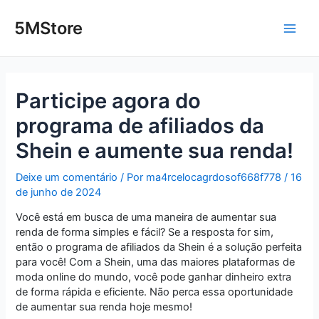
Ir
Post
Main
para
navigation
5MStore
o
Men
conteúdo
Participe agora do
programa de afiliados da
Shein e aumente sua renda!
Deixe um comentário
/ Por
ma4rcelocagrdosof668f778
/
16
de junho de 2024
Você está em busca de uma maneira de aumentar sua
renda de forma simples e fácil? Se a resposta for sim,
então o programa de afiliados da Shein é a solução perfeita
para você! Com a Shein, uma das maiores plataformas de
moda online do mundo, você pode ganhar dinheiro extra
de forma rápida e eficiente. Não perca essa oportunidade
de aumentar sua renda hoje mesmo!