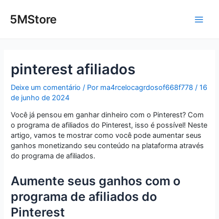
Ir
Post
Main
para
navigation
5MStore
o
Men
conteúdo
pinterest afiliados
Deixe um comentário
/ Por
ma4rcelocagrdosof668f778
/
16
de junho de 2024
Você já pensou em ganhar dinheiro com o Pinterest? Com
o programa de afiliados do Pinterest, isso é possível! Neste
artigo, vamos te mostrar como você pode aumentar seus
ganhos monetizando seu conteúdo na plataforma através
do programa de afiliados.
Aumente seus ganhos com o
programa de afiliados do
Pinterest