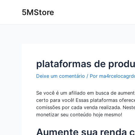
Ir
Post
5MStore
para
navigation
o
conteúdo
plataformas de produt
Deixe um comentário
/ Por
ma4rcelocagrd
Se você é um afiliado em busca de aumenta
certo para você! Essas plataformas ofere
comissões por cada venda realizada. Nest
monetizar seu conteúdo hoje mesmo!
Aumente sua renda co