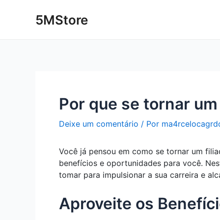
Ir
Post
5MStore
para
navigation
o
conteúdo
Por que se tornar um 
Deixe um comentário
/ Por
ma4rcelocagrd
Você já pensou em como se tornar um filiad
benefícios e oportunidades para você. Nest
tomar para impulsionar a sua carreira e a
Aproveite os Benefíci