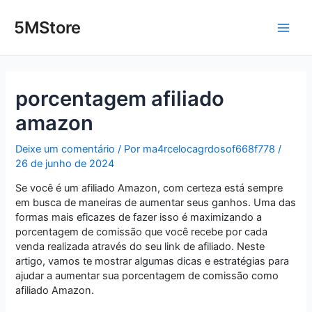
Ir
Post
Main
para
navigation
5MStore
o
Men
conteúdo
porcentagem afiliado
amazon
Deixe um comentário
/ Por
ma4rcelocagrdosof668f778
/
26 de junho de 2024
Se você é um afiliado Amazon, com certeza está sempre
em busca de maneiras de aumentar seus ganhos. Uma das
formas mais eficazes de fazer isso é maximizando a
porcentagem de comissão que você recebe por cada
venda realizada através do seu link de afiliado. Neste
artigo, vamos te mostrar algumas dicas e estratégias para
ajudar a aumentar sua porcentagem de comissão como
afiliado Amazon.