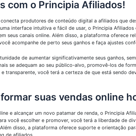
com o Principia Afiliados!
e conecta produtores de conteúdo digital a afiliados que 
a interface intuitiva e fácil de usar, o Principia Afiliad
m seus canais online. Além disso, a plataforma oferece re
você acompanhe de perto seus ganhos e faça ajustes conf
rtunidade de aumentar significativamente seus ganhos, sem
 mais se adequam ao seu público-alvo, promovê-los de for
 e transparente, você terá a certeza de que está sendo d
formar suas vendas online h
ine e alcançar um novo patamar de renda, o Principia Afil
a você escolher e promover, você terá a liberdade de dive
 Além disso, a plataforma oferece suporte e orientação p
 de afiliados.