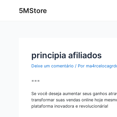
Ir
Post
5MStore
para
navigation
o
conteúdo
principia afiliados
Deixe um comentário
/ Por
ma4rcelocagrd
===
Se você deseja aumentar seus ganhos atravé
transformar suas vendas online hoje mesmo
plataforma inovadora e revolucionária!