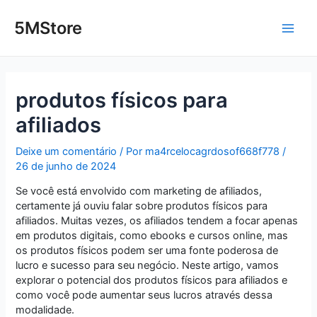
Ir
Post
Main
para
navigation
5MStore
o
Men
conteúdo
produtos físicos para
afiliados
Deixe um comentário
/ Por
ma4rcelocagrdosof668f778
/
26 de junho de 2024
Se você está envolvido com marketing de afiliados,
certamente já ouviu falar sobre produtos físicos para
afiliados. Muitas vezes, os afiliados tendem a focar apenas
em produtos digitais, como ebooks e cursos online, mas
os produtos físicos podem ser uma fonte poderosa de
lucro e sucesso para seu negócio. Neste artigo, vamos
explorar o potencial dos produtos físicos para afiliados e
como você pode aumentar seus lucros através dessa
modalidade.