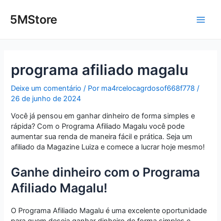
Ir
Post
Main
para
navigation
5MStore
o
Men
conteúdo
programa afiliado magalu
Deixe um comentário
/ Por
ma4rcelocagrdosof668f778
/
26 de junho de 2024
Você já pensou em ganhar dinheiro de forma simples e
rápida? Com o Programa Afiliado Magalu você pode
aumentar sua renda de maneira fácil e prática. Seja um
afiliado da Magazine Luiza e comece a lucrar hoje mesmo!
Ganhe dinheiro com o Programa
Afiliado Magalu!
O Programa Afiliado Magalu é uma excelente oportunidade
para quem deseja ganhar dinheiro de forma simples e