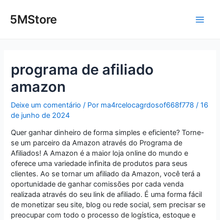
Ir
Post
Main
para
navigation
5MStore
o
Men
conteúdo
programa de afiliado
amazon
Deixe um comentário
/ Por
ma4rcelocagrdosof668f778
/
16
de junho de 2024
Quer ganhar dinheiro de forma simples e eficiente? Torne-
se um parceiro da Amazon através do Programa de
Afiliados! A Amazon é a maior loja online do mundo e
oferece uma variedade infinita de produtos para seus
clientes. Ao se tornar um afiliado da Amazon, você terá a
oportunidade de ganhar comissões por cada venda
realizada através do seu link de afiliado. É uma forma fácil
de monetizar seu site, blog ou rede social, sem precisar se
preocupar com todo o processo de logística, estoque e