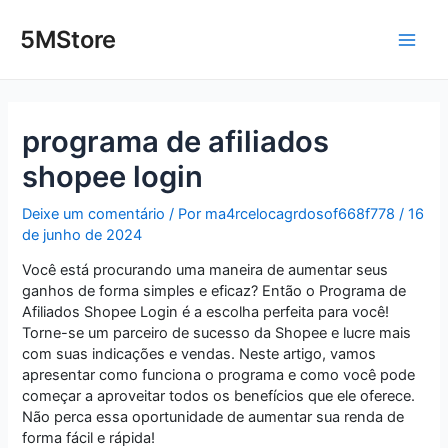
Ir
Post
Main
para
navigation
5MStore
o
Men
conteúdo
programa de afiliados
shopee login
Deixe um comentário
/ Por
ma4rcelocagrdosof668f778
/
16
de junho de 2024
Você está procurando uma maneira de aumentar seus
ganhos de forma simples e eficaz? Então o Programa de
Afiliados Shopee Login é a escolha perfeita para você!
Torne-se um parceiro de sucesso da Shopee e lucre mais
com suas indicações e vendas. Neste artigo, vamos
apresentar como funciona o programa e como você pode
começar a aproveitar todos os benefícios que ele oferece.
Não perca essa oportunidade de aumentar sua renda de
forma fácil e rápida!